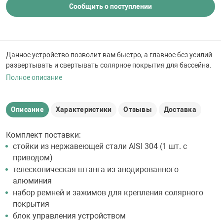
 для бассейна
Сообщить о поступлении
тинги
Данное устройство позволит вам быстро, а главное без усилий
развертывать и свертывать солярное покрытия для бассейна.
е материалы
Полное описание
Описание
Характеристики
Отзывы
Доставка
Комплект поставки:
стойки из нержавеющей стали AISI 304 (1 шт. с
приводом)
воздуха
телескопическая штанга из анодированного
алюминия
манообразования
набор ремней и зажимов для крепления солярного
покрытия
блок управления устройством
таллические