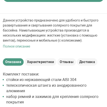
 для бассейна
тинги
Данное устройство предназначено для удобного и быстрого
развертывания и свертывания солярного покрытия для
бассейна. Наматывающие устройства производятся в
е материалы
нескольких модификациях: жесткие (установка с помощью
винтов), переносные и мобильные (с колесиками).
Полное описание
Описание
Характеристики
Отзывы
Доставка
Комплект поставки:
воздуха
стойки из нержавеющей стали AISI 304
телескопическая штанга из анодированного
алюминия
манообразования
набор ремней и зажимов для крепления солярного
покрытия
таллические