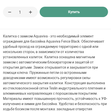
 для бассейна
Купить
тинги
е материалы
Калитка с замком Aquaviva - это необходимый элемент
ограждения для бассейна Aquaviva Fence Black. Обеспечивает
удобный проход на ограждаемую территорию с одной или
нескольких сторон, в зависимости от количества
установленных калиток. Калитка оснащена магнитным
замком с автоматическим блокиратором и защитой от
открытия детьми. Замок открывается и закрывается при
помощи ключа. Пружинные петли со встроенными
доводчиками имеют возможность регулировки силы
воздуха
автоматического закрытия калитки. Конструкция выполнена
из стекловолоконной сетки Teslin индустриального плетения и
алюминиевых направляющих с порошковым покрытием.
манообразования
Материалы имеют повышенную прочность, устойчивость к УФ-
излучению и химии для бассейна. Удобство и безопасность при
ходьбе босиком после монтажа: закладные отверстия
таллические