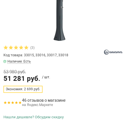
бассейнов
Ультрафиолето
Циркуляционны
Гейзеры
 поручни
Запчасти, друг
Тепловые насо
Зонты и шезлон
Пульты управле
аксессуары
Запчасти, расх
мощности SAW
Запчасти и акс
аксессуары
ракционы и
Комплекты сад
и
Инфракрасные 
Противоскольз
(3)
звлечения
Запчасти и акс
Код товара: 33015, 33016, 33017, 33018
Наличие: Есть
Теплосберегаю
53 980 руб.
ие для автоматизации
51 281 руб.
/ шт.
Сматывающие у
ие для дезинфекции
Экономия: 2 699 руб.
46 отзывов о магазине
Ограждение дл
на Яндекс.Маркете
ссейном
Нашли дешевле? Обсудим скидку