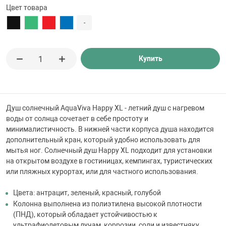
 для бассейна
Цвет товара
-
тинги
Купить
е материалы
Душ солнечный AquaViva Happy XL - летний душ с нагревом
воды от солнца сочетает в себе простоту и
минималистичность. В нижней части корпуса душа находится
дополнительный кран, который удобно использовать для
мытья ног. Солнечный душ Happy XL подходит для установки
на открытом воздухе в гостиницах, кемпингах, туристических
воздуха
или пляжных курортах, или для частного использования.
манообразования
Цвета: антрацит, зеленый, красный, голубой
Колонна выполнена из полиэтилена высокой плотности
(ПНД), который обладает устойчивостью к
таллические
ультрафиолетовым лучам, коррозии, соли и известняку