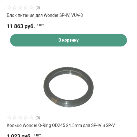
 для бассейна
(0)
Блок питания для Wonder SP-IV, VUV-8
тинги
11 863 руб.
/ шт.
В корзину
е материалы
воздуха
манообразования
(0)
Кольцо Wonder O-Ring OD245 24.5mm для SP-IV и SP-V
1 023 руб.
/ шт.
таллические