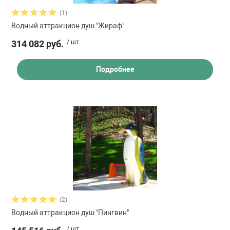
 для бассейна
(1)
Водный аттракцион душ "Жираф"
тинги
314 082 руб.
/ шт.
е материалы
Подробнее
воздуха
манообразования
(2)
Водный аттракцион душ "Пингвин"
таллические
/ шт.